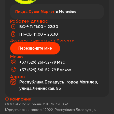
П
П
П
и
и
и
ц
ц
ц
ц
ц
ц
а
а
а
С
С
С
у
у
у
ш
ш
ш
и
и
и
М
М
М
а
а
а
р
р
р
к
к
к
е
е
е
т
т
т
в Могилёве
Работем для вас
ВС-ЧТ: 11:00 – 22:30
ПТ-СБ: 11:00 – 23:30
Доставка пиццы и суши в Могилеве
Перезвоните мне
Меню
+37 (529) 261-52-79 Мтс
+37 (529) 361-52-79 Велком
Адрес
Республика Беларусь, город Могилев,
улица Ленинская, 85
О компании
ООО «РоМаксТрэйд» УНП 791320039
Юридический адрес: 12022, Республика Беларусь, г.