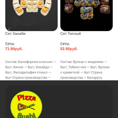
Сет Ханаби
Сет Теплый
С
Сеты
Сеты
С
71.90
руб.
52.90
руб.
3
В КОРЗИНУ
В КОРЗИНУ
Состав: Калифорния классик —
Состав: Вулкан с мидиями —
С
8шт, Кинки — 8шт, Хокайдо —
8шт, Тобико чиз — 8шт, Вулкан
Р
8шт, Филадельфия спешл —
с креветкой — 4шт Страна
3
8шт Страна производства —
производства — Беларусь
л
Беларусь Краткое
Краткое