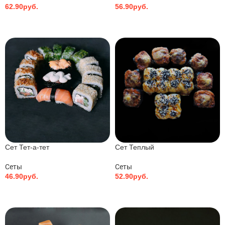
62.90
руб.
56.90
руб.
В КОРЗИНУ
В КОРЗИНУ
Сет Тет-а-тет
Сет Теплый
Сеты
Сеты
46.90
руб.
52.90
руб.
В КОРЗИНУ
В КОРЗИНУ