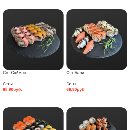
В КОРЗИНУ
В КОРЗИНУ
Сет Саймон
Сет Бали
Сеты
Сеты
68.90
руб.
66.90
руб.
В КОРЗИНУ
В КОРЗИНУ