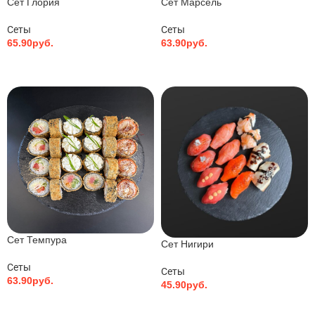
Сет Глория
Сет Марсель
Сеты
Сеты
65.90
руб.
63.90
руб.
В КОРЗИНУ
В КОРЗИНУ
Сет Темпура
Сет Нигири
Сеты
Сеты
63.90
руб.
45.90
руб.
В КОРЗИНУ
В КОРЗИНУ