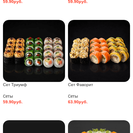
59.90
руб.
59.90
руб.
В КОРЗИНУ
В КОРЗИНУ
Сет Триумф
Сет Фаворит
Сеты
Сеты
59.90
руб.
63.90
руб.
В КОРЗИНУ
В КОРЗИНУ