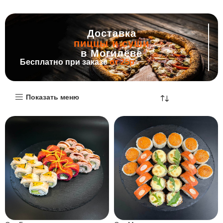
Доставка
пиццы и суши
в Могилёве
Бесплатно при заказе
от 25р
Показать меню