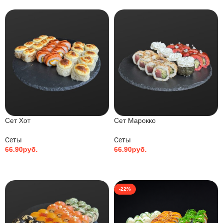
Сет Хот
Сет Марокко
Сеты
Сеты
66.90
руб.
66.90
руб.
В КОРЗИНУ
В КОРЗИНУ
-22%